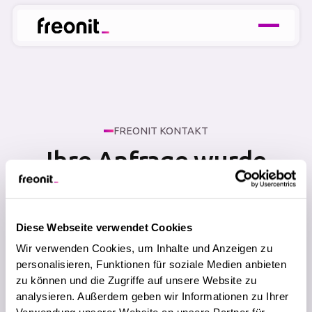
FREONIT KONTAKT
Ihre Anfrage wurde
erfolgreich versendet!
Diese Webseite verwendet Cookies
Vielen Dank für Ihre Kontaktaufnahme mit freonit.
Wir haben Ihre Nachricht erhalten und melden uns
Wir verwenden Cookies, um Inhalte und Anzeigen zu
personalisieren, Funktionen für soziale Medien anbieten
zeitnah, um Ihre IT-Anfrage zu besprechen.
zu können und die Zugriffe auf unsere Website zu
analysieren. Außerdem geben wir Informationen zu Ihrer