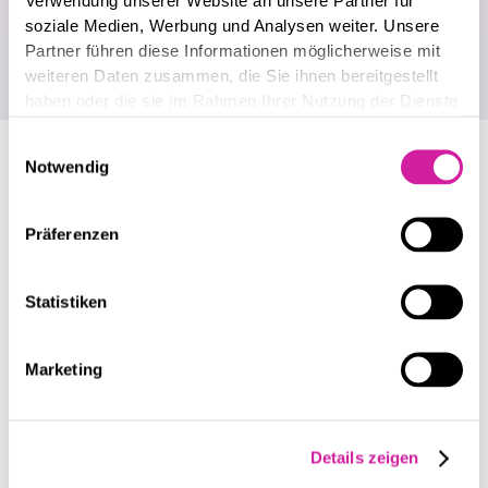
Verwendung unserer Website an unsere Partner für
Zurück zur Startseite
soziale Medien, Werbung und Analysen weiter. Unsere
Partner führen diese Informationen möglicherweise mit
weiteren Daten zusammen, die Sie ihnen bereitgestellt
haben oder die sie im Rahmen Ihrer Nutzung der Dienste
gesammelt haben.
Einwilligungsauswahl
Notwendig
LEISTUNGEN
Microsoft Dynamics 365
Präferenzen
Digital Business Integration
Statistiken
Business Intelligence
Salesforce
Marketing
Cyber Security
IT-Infrastruktur
Details zeigen