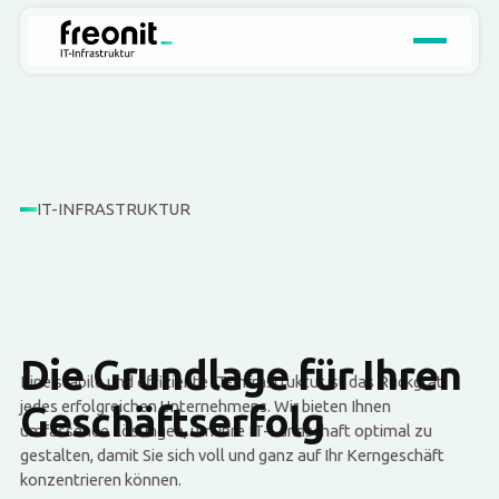
Kompetenzen
Lösungen
Fallstudien
Pr
IT-INFRASTRUKTUR
Die Grundlage für Ihren
Eine stabile und effiziente IT-Infrastruktur ist das Rückgrat
jedes erfolgreichen Unternehmens. Wir bieten Ihnen
Geschäftserfolg
umfassende Lösungen, um Ihre IT-Landschaft optimal zu
gestalten, damit Sie sich voll und ganz auf Ihr Kerngeschäft
konzentrieren können.