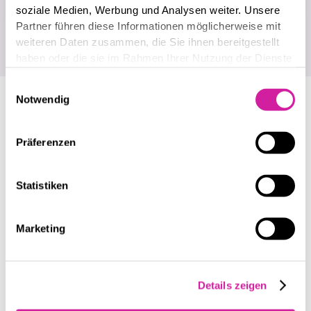
Back to homepage
soziale Medien, Werbung und Analysen weiter. Unsere
Partner führen diese Informationen möglicherweise mit
weiteren Daten zusammen, die Sie ihnen bereitgestellt
haben oder die sie im Rahmen Ihrer Nutzung der Dienste
gesammelt haben.
Einwilligungsauswahl
Notwendig
PERFORMANCES
Präferenzen
Microsoft Dynamics 365
Digital Business Integration
Statistiken
Business intelligence
Marketing
Salesforce
Cyber Security
Details zeigen
IT Infrastructure