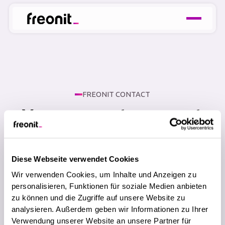
FREONIT CONTACT
Your request was sent
successfully!
Diese Webseite verwendet Cookies
Thank you for contacting freonit. We have
Wir verwenden Cookies, um Inhalte und Anzeigen zu
received your message and will get back to you as
personalisieren, Funktionen für soziale Medien anbieten
soon as possible to discuss your IT request.
zu können und die Zugriffe auf unsere Website zu
analysieren. Außerdem geben wir Informationen zu Ihrer
Verwendung unserer Website an unsere Partner für