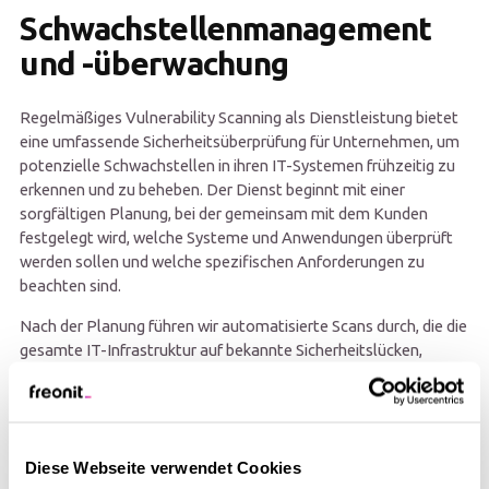
Schwachstellenmanagement
und -überwachung
Regelmäßiges Vulnerability Scanning als Dienstleistung bietet
eine umfassende Sicherheitsüberprüfung für Unternehmen, um
potenzielle Schwachstellen in ihren IT-Systemen frühzeitig zu
erkennen und zu beheben. Der Dienst beginnt mit einer
sorgfältigen Planung, bei der gemeinsam mit dem Kunden
festgelegt wird, welche Systeme und Anwendungen überprüft
werden sollen und welche spezifischen Anforderungen zu
beachten sind.
Nach der Planung führen wir automatisierte Scans durch, die die
gesamte IT-Infrastruktur auf bekannte Sicherheitslücken,
Fehlkonfigurationen und veraltete Softwareversionen
durchsuchen. Die Ergebnisse dieses Scans werden detailliert
analysiert, um die Schwachstellen nach ihrer Dringlichkeit und
möglichen Auswirkungen zu bewerten. Ein umfassender Bericht
Diese Webseite verwendet Cookies
wird erstellt, der eine Übersicht über die gefundenen