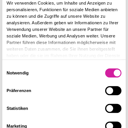
Sicherheitslücken bietet und konkrete Empfehlungen zur
Wir verwenden Cookies, um Inhalte und Anzeigen zu
Behebung enthält. Zusätzlich zum Bericht können wir
personalisieren, Funktionen für soziale Medien anbieten
Unterstützung bei der Behebung der Schwachstellen bieten.
zu können und die Zugriffe auf unsere Website zu
Dies umfasst oft technische Beratung und, falls gewünscht, die
analysieren. Außerdem geben wir Informationen zu Ihrer
direkte Umsetzung von Sicherheitsupdates und Anpassungen.
Verwendung unserer Website an unsere Partner für
Der Service schließt in der Regel regelmäßige Folge-Scans ein,
soziale Medien, Werbung und Analysen weiter. Unsere
um neue Schwachstellen zu identifizieren, sowie kontinuierliche
Partner führen diese Informationen möglicherweise mit
Überwachung zur sofortigen Erkennung von
weiteren Daten zusammen, die Sie ihnen bereitgestellt
Sicherheitsproblemen.
haben oder die sie im Rahmen Ihrer Nutzung der Dienste
Darüber hinaus können wir Schulungen und Beratungen für das
gesammelt haben.
Einwilligungsauswahl
interne IT-Personal anbieten, um die Mitarbeiter über
Notwendig
Sicherheits Best Practices zu informieren und sie auf zukünftige
Herausforderungen vorzubereiten. Insgesamt sorgt der Service
für eine kontinuierliche Verbesserung der Sicherheitslage eines
Präferenzen
Unternehmens, indem er Schwachstellen aufdeckt und gezielt
behebt.
Statistiken
Marketing